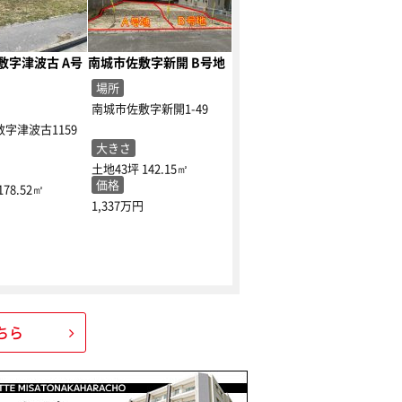
敷字津波古 A号
南城市佐敷字新開 B号地
場所
南城市佐敷字新開1-49
字津波古1159
大きさ
土地43坪
142.15㎡
価格
178.52㎡
1,337万円
ちら