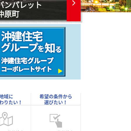
バンパレット
沖建住宅物件情報サイト「
仲原町
最新物件情報
地域に
希望の条件から
わりたい！
選びたい！