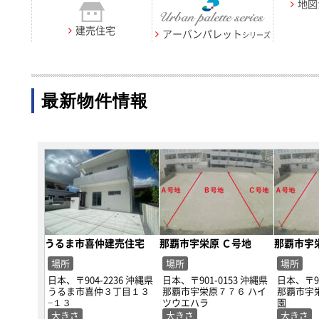
地図
建売住宅
アーバンパレット
シリーズ
最新物件情報
うるま市喜仲建売住宅
那覇市宇栄原 Ｃ号地
那覇市宇
場所
場所
場所
日本、〒904-2236 沖縄県
日本、〒901-0153 沖縄県
日本、〒90
うるま市喜仲３丁目１３
那覇市宇栄原７７６ ハイ
那覇市宇
−１３
ツウエハラ
園
大きさ
大きさ
大きさ