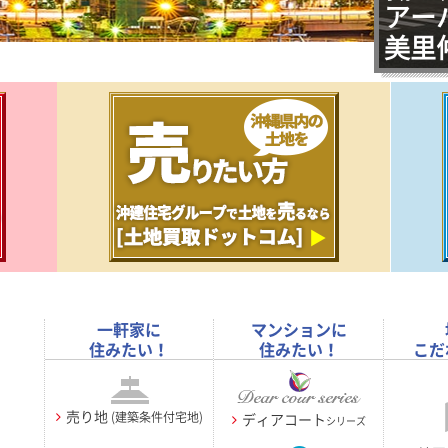
アーバンパレット
アー
ORIENS南上原
美里
一軒家に
マンションに
住みたい！
住みたい！
こだ
売り地
(建築条件付宅地)
ディアコート
シリーズ