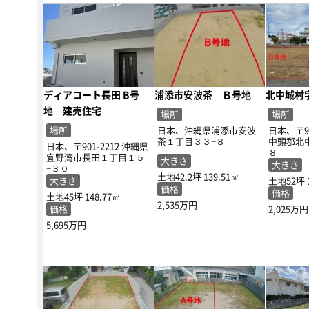
ディアコート長田 B号
浦添市安波茶 Ｂ号地
北中城村
地 建売住宅
場所
場所
場所
日本、沖縄県浦添市安波
日本、〒90
茶１丁目３３−８
中頭郡北
日本、〒901-2212 沖縄県
８
宜野湾市長田１丁目１５
大きさ
大きさ
−３０
土地42.2坪
139.51㎡
大きさ
土地52坪
価格
価格
土地45坪
148.77㎡
2,535万円
価格
2,025万円
5,695万円