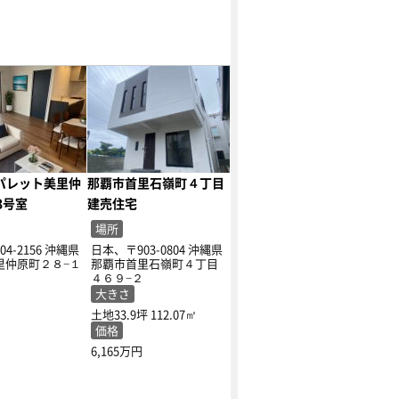
パレット美里仲
那覇市首里石嶺町４丁目
3号室
建売住宅
場所
4-2156 沖縄県
日本、〒903-0804 沖縄県
里仲原町２８−１
那覇市首里石嶺町４丁目
４６９−２
大きさ
土地33.9坪
112.07㎡
価格
6,165万円