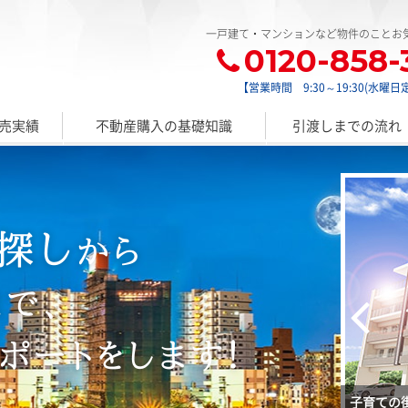
一戸建て・マンションなど物件のことお
0120-858-
【営業時間 9:30～19:30(水曜日
売実績
不動産購入の基礎知識
引渡しまでの流れ
住みたくなる街、南上原。
子育ての