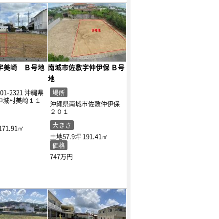
字美崎 Ｂ号地
南城市佐敷字仲伊保 Ｂ号
地
1-2321 沖縄県
場所
中城村美崎１１
沖縄県南城市佐敷仲伊保
２０１
大きさ
171.91㎡
土地57.9坪
191.41㎡
価格
747万円