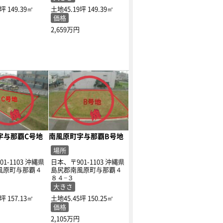
9坪
149.39㎡
土地45.19坪
149.39㎡
価格
2,659万円
字与那覇C号地
南風原町字与那覇B号地
場所
1-1103 沖縄県
日本、〒901-1103 沖縄県
風原町与那覇４
島尻郡南風原町与那覇４
８４−３
大きさ
3坪
157.13㎡
土地45.45坪
150.25㎡
価格
2,105万円