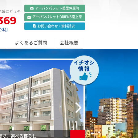
アーバンパレット
美里仲原町
気軽にどうぞ
369
アーバンパレット
ORIENS南上原
お問い合わせ
・
資料請求
定休)】
よくあるご質問
会社概要
街で、選べる暮らし