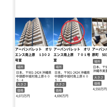
アーバンパレット オリ
アーバンパレット オリ
アーバン
エンス南上原 １3０２
エンス南上原 ７０１号
原町 50
号室
室
場所
場所
場所
日本、〒90
沖縄市美
日本、〒901-2424 沖縄県
日本、〒901-2424 沖縄県
中頭郡中城村南上原６０
中頭郡中城村南上原６０
大きさ
５−４
５−４
価格
大きさ
大きさ
4,550万円
価格
価格
4,073万円
4,690万円