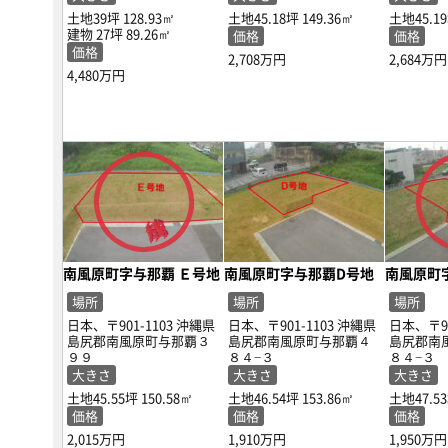
土地39坪
128.93㎡
土地45.18坪
149.36㎡
土地45.1
建物 27坪
89.26㎡
価格
価格
価格
2,708万円
2,684万円
4,480万円
南風原町字与那覇 Ｅ号地
南風原町字与那覇D号地
南風原町
場所
場所
場所
日本、〒901-1103 沖縄県
日本、〒901-1103 沖縄県
日本、〒90
島尻郡南風原町与那覇３
島尻郡南風原町与那覇４
島尻郡南
９９
８４−３
８４−３
大きさ
大きさ
大きさ
土地45.55坪
150.58㎡
土地46.54坪
153.86㎡
土地47.5
価格
価格
価格
2,015万円
1,910万円
1,950万円