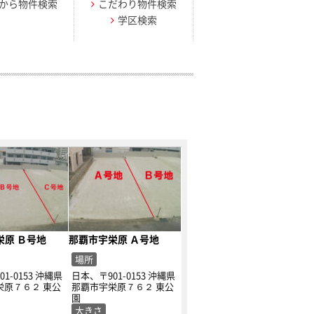
から物件検索
こだわり物件検索
学区検索
栄原 Ｂ号地
那覇市宇栄原 Ａ号地
場所
1-0153 沖縄県
日本、〒901-0153 沖縄県
栄原７６２ 東公
那覇市宇栄原７６２ 東公
園
大きさ