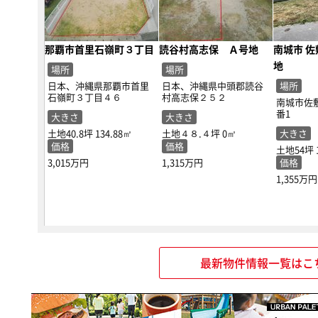
那覇市首里石嶺町３丁目
読谷村高志保 Ａ号地
南城市 佐
地
場所
場所
日本、沖縄県那覇市首里
日本、沖縄県中頭郡読谷
場所
石嶺町３丁目４６
村高志保２５２
南城市佐敷
番1
大きさ
大きさ
土地40.8坪
134.88㎡
土地４８.４坪
0㎡
大きさ
価格
価格
土地54坪
3,015万円
1,315万円
価格
1,355万円
最新物件情報一覧はこ