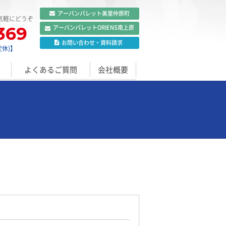
アーバンパレット
美里仲原町
気軽にどうぞ
369
アーバンパレット
ORIENS南上原
お問い合わせ
・
資料請求
定休)】
よくあるご質問
会社概要