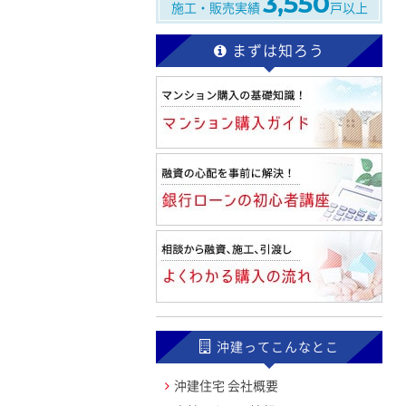
3,550
施工・販売実績
戸以上
まずは知ろう
沖建ってこんなとこ
沖建住宅 会社概要