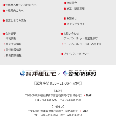
無料茶会
沖縄県へ移住ご検討の方へ
施工・販売実績
沖縄県内の方へ
お知らせ
引渡しまでの流れ
スタッフブログ
会社概要
お問い合わせ
本社情報
アーバンパレット美里仲原町
中部支店情報
アーバンパレットORIENS南上原
沖拓建設情報
プライバシーポリシー
新興商事情報
【営業時間 8:30～21:00(不定休)】
【本社】
〒903-0804沖縄県 那覇市首里石嶺町4丁目51番地2
MAP
TEL： 098-885-8200 FAX：098-885-8428
【中部支店】
〒904-0033沖縄県 沖縄市山里2丁目15番地15
MAP
TEL：098－933-1600 FAX：098-933-1716