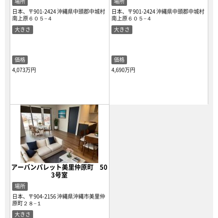
場所
場所
日本、〒901-2424 沖縄県中頭郡中城村
日本、〒901-2424 沖縄県中頭郡中城村
南上原６０５−４
南上原６０５−４
大きさ
大きさ
価格
価格
4,073万円
4,690万円
アーバンパレット美里仲原町 50
3号室
場所
日本、〒904-2156 沖縄県沖縄市美里仲
原町２８−１
大きさ