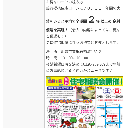
お得なローンの組み方
銀行提携住宅ローンにより、ここ一年間の実
２
績をみると平均で
全期間
％ 以上の 金利
優遇を実現！
（借入の内容によっては、更な
る優遇も！）
更に住宅取得に伴う減税などお教えします。
場 所：那覇市首里石嶺町4-51-2
時 間：10：00～20：00
相談希望日時を決めて
0120-858-369
まで事前
にお電話頂けると対応がスムーズです♪