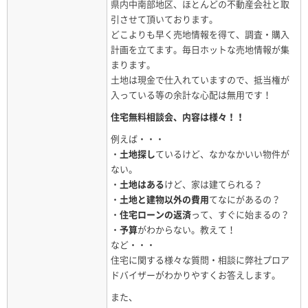
県内中南部地区、ほとんどの不動産会社と取
引させて頂いております。
どこよりも早く売地情報を得て、調査・購入
計画を立てます。毎日ホットな売地情報が集
まります。
土地は現金で仕入れていますので、抵当権が
入っている等の余計な心配は無用です！
住宅無料相談会、内容は様々！！
例えば・・・
・
土地探し
ているけど、なかなかいい物件が
ない。
・
土地はある
けど、家は建てられる？
・
土地と建物以外の費用
てなにがあるの？
・
住宅ローンの返済
って、すぐに始まるの？
・
予算
がわからない。教えて！
など・・・
住宅に関する様々な質問・相談に弊社プロア
ドバイザーがわかりやすくお答えします。
また、