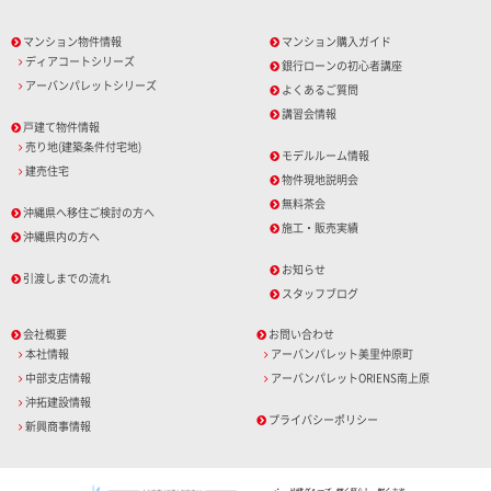
マンション物件情報
マンション購入ガイド
ディアコートシリーズ
銀行ローンの初心者講座
アーバンパレットシリーズ
よくあるご質問
講習会情報
戸建て物件情報
売り地(建築条件付宅地)
モデルルーム情報
建売住宅
物件現地説明会
無料茶会
沖縄県へ移住ご検討の方へ
施工・販売実績
沖縄県内の方へ
お知らせ
引渡しまでの流れ
スタッフブログ
会社概要
お問い合わせ
本社情報
アーバンパレット美里仲原町
中部支店情報
アーバンパレットORIENS南上原
沖拓建設情報
プライバシーポリシー
新興商事情報