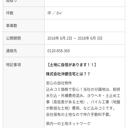
間取り
坪数
坪
／
0㎡
車庫数
公開期間
2018年 6月 2日 ～ 2018年 6月 3日
連絡先
0120-858-369
特記事項
【土地に自信があります！！】
株式会社沖建住宅とは？？
安心の自社物件
込みコミ価格で安心！当社の分譲地は、給排
水引込・外構費用混み、ヨウヘキ・土止め工
事（高低差がある土地）、パイル工事（地盤
が軟弱な土地）費用、など込みコミです。
会社保有の土地なので仲介手数料不要。
県内一の土地ネットワーク