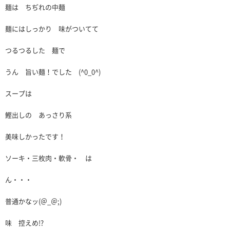
麺は ちぢれの中麺
麺にはしっかり 味がついてて
つるつるした 麺で
うん 旨い麺！でした (^0_0^)
スープは
鰹出しの あっさり系
美味しかったです！
ソーキ・三枚肉・軟骨・ は
ん・・・
普通かなッ(＠_＠;)
味 控えめ!?