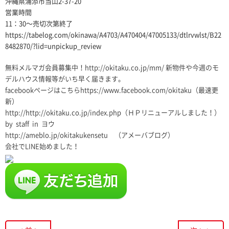
沖縄県浦添市当山2-37-20
営業時間
11：30〜売切次第終了
https://tabelog.com/okinawa/A4703/A470404/47005133/dtlrvwlst/B22
8482870/?lid=unpickup_review
無料メルマガ会員募集中！
http://okitaku.co.jp/mm/
新物件や今週のモ
デルハウス情報等がいち早く届きます。
facebookページはこちら
https://www.facebook.com/okitaku
（最速更
新）
http://http://okitaku.co.jp/index.php
（ＨＰリニューアルしました！）
by staff in ヨウ
http://ameblo.jp/okitakukensetu
（アメーバブログ）
会社でLINE始めました！