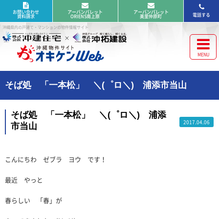
お問い合わせ
アーバンパレット
アーバンパレット
電話する
資料請求
ORIENS南上原
美里仲原町
沖縄県内の戸建て・マンションの物件情報サイト
そば処 「一本松」 ＼(゜ロ＼) 浦添市当山
そば処 「一本松」 ＼(゜ロ＼) 浦添
2017.04.06
市当山
こんにちわ ゼブラ ヨウ です！
最近 やっと
春らしい 「春」が