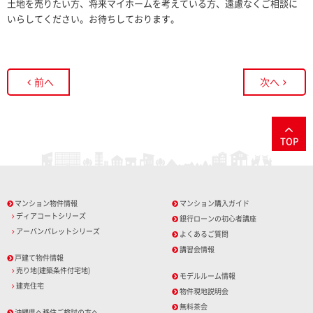
土地を売りたい方、将来マイホームを考えている方、遠慮なくご相談に
いらしてください。お待ちしております。
前へ
次へ
TOP
マンション物件情報
マンション購入ガイド
ディアコートシリーズ
銀行ローンの初心者講座
アーバンパレットシリーズ
よくあるご質問
講習会情報
戸建て物件情報
売り地(建築条件付宅地)
モデルルーム情報
建売住宅
物件現地説明会
無料茶会
沖縄県へ移住ご検討の方へ