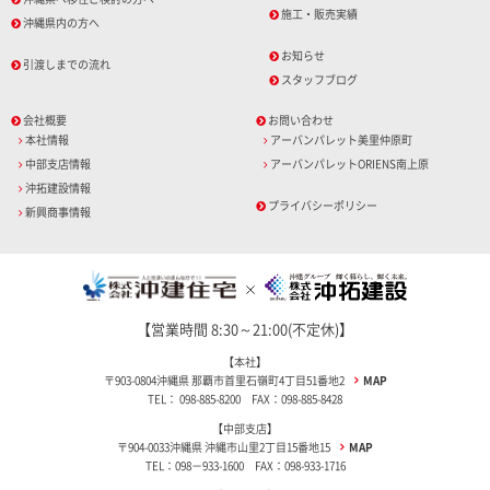
施工・販売実績
沖縄県内の方へ
お知らせ
引渡しまでの流れ
スタッフブログ
会社概要
お問い合わせ
本社情報
アーバンパレット美里仲原町
中部支店情報
アーバンパレットORIENS南上原
沖拓建設情報
プライバシーポリシー
新興商事情報
【営業時間 8:30～21:00(不定休)】
【本社】
〒903-0804沖縄県 那覇市首里石嶺町4丁目51番地2
MAP
TEL： 098-885-8200 FAX：098-885-8428
【中部支店】
〒904-0033沖縄県 沖縄市山里2丁目15番地15
MAP
TEL：098－933-1600 FAX：098-933-1716