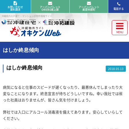
お問い合わせ
アーバンパレット
アーバンパレット
電話する
資料請求
ORIENS南上原
美里仲原町
沖縄県内の戸建て・マンションの物件情報サイト
はしか終息傾向
はしか終息傾向
2018.05.13
病気になると仕事のスピードが遅くなったり、最悪休んでしまったり大
変なことになります。終息宣言が待ちどうしいですね。幸い我社では罹
った社員はおりませんが、皆さん気を付けましょう。
弊社では入口にアルコール消毒液を備えてあります。安心していらして
ください。