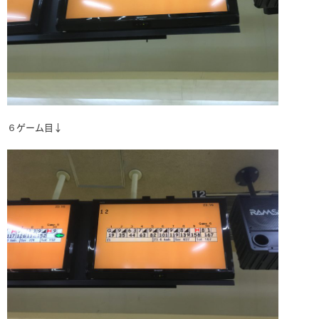
６ゲーム目↓