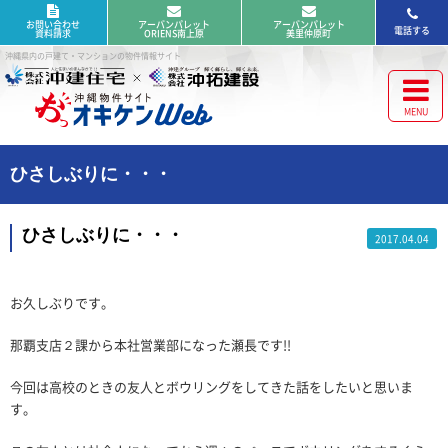
お問い合わせ
アーバンパレット
アーバンパレット
電話する
資料請求
ORIENS南上原
美里仲原町
沖縄県内の戸建て・マンションの物件情報サイト
ひさしぶりに・・・
ひさしぶりに・・・
2017.04.04
お久しぶりです。
那覇支店２課から本社営業部になった瀬長です!!
今回は高校のときの友人とボウリングをしてきた話をしたいと思いま
す。