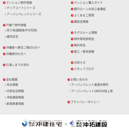
マンション物件情報
マンション購入ガイド
ディアコートシリーズ
銀行ローンの初心者講座
アーバンパレットシリーズ
よくあるご質問
講習会情報
戸建て物件情報
売り地(建築条件付宅地)
モデルルーム情報
建売住宅
物件現地説明会
無料茶会
沖縄県へ移住ご検討の方へ
施工・販売実績
沖縄県内の方へ
お知らせ
引渡しまでの流れ
スタッフブログ
会社概要
お問い合わせ
本社情報
アーバンパレット美里仲原町
中部支店情報
アーバンパレットORIENS南上原
沖拓建設情報
プライバシーポリシー
新興商事情報