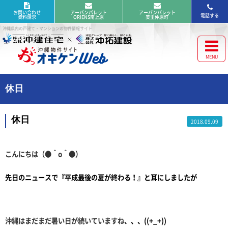
お問い合わせ
アーバンパレット
アーバンパレット
電話する
資料請求
ORIENS南上原
美里仲原町
沖縄県内の戸建て・マンションの物件情報サイト
休日
休日
2018.09.09
こんにちは（●＾o＾●）
先日のニュースで
『平成最後の夏が終わる！
』
と耳にしましたが
沖縄はまだまだ暑い日が続いていますね
、、、((+_+))