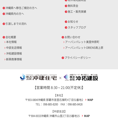
無料茶会
沖縄県へ移住ご検討の方へ
施工・販売実績
沖縄県内の方へ
お知らせ
引渡しまでの流れ
スタッフブログ
会社概要
お問い合わせ
本社情報
アーバンパレット美里仲原町
中部支店情報
アーバンパレットORIENS南上原
沖拓建設情報
プライバシーポリシー
新興商事情報
【営業時間 8:30～21:00(不定休)】
【本社】
〒903-0804沖縄県 那覇市首里石嶺町4丁目51番地2
MAP
TEL： 098-885-8200 FAX：098-885-8428
【中部支店】
〒904-0033沖縄県 沖縄市山里2丁目15番地15
MAP