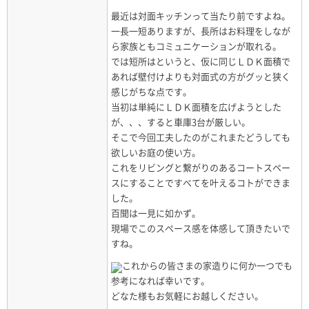
最近は対面キッチンって当たり前ですよね。
一長一短ありますが、長所はお料理をしなが
ら家族ともコミュニケーションが取れる。
では短所はというと、仮に同じＬＤＫ面積で
あれば壁付けよりも対面式の方がグッと狭く
感じがちな点です。
当初は単純にＬＤＫ面積を広げようとした
が、、、すると車庫3台が厳しい。
そこで今回工夫したのがこれまたどうしても
欲しいお庭の使い方。
これをリビングと繋がりのあるコートスペー
スにすることですべてを叶えるコトができま
した。
百聞は一見に如かず。
現場でこのスペース感を体感して頂きたいで
すね。
これからの皆さまの家造りに何か一つでも
参考になれば幸いです。
どなた様もお気軽にお越しください。