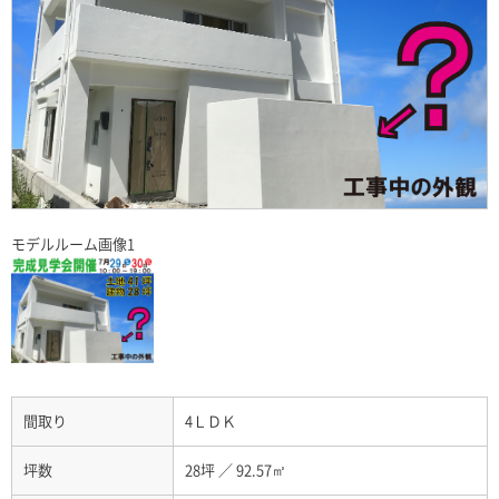
モデルルーム画像1
間取り
4ＬＤＫ
坪数
28坪
／
92.57㎡