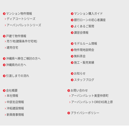
マンション物件情報
マンション購入ガイド
ディアコートシリーズ
銀行ローンの初心者講座
アーバンパレットシリーズ
よくあるご質問
講習会情報
戸建て物件情報
売り地(建築条件付宅地)
モデルルーム情報
建売住宅
物件現地説明会
無料茶会
沖縄県へ移住ご検討の方へ
施工・販売実績
沖縄県内の方へ
お知らせ
引渡しまでの流れ
スタッフブログ
会社概要
お問い合わせ
本社情報
アーバンパレット美里仲原町
中部支店情報
アーバンパレットORIENS南上原
沖拓建設情報
プライバシーポリシー
新興商事情報