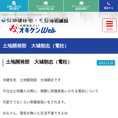
お問い合わせ
アーバンパレット
アーバンパレット
電話する
資料請求
ORIENS南上原
美里仲原町
沖縄県内の戸建て・マンションの物件情報サイト
土地開発部 大城朝志（電柱）
土地開発部 大城朝志（電柱）
2018.11.14
沖建住宅 土地開発部 大城朝志です
今日は土地購入の際に、頻繁に邪魔者扱いされる電柱について
可愛そうなくらい邪魔者扱いをされます。
みなさん、電気が無いと生活不便ですよね