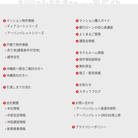
マンション物件情報
マンション購入ガイド
ディアコートシリーズ
銀行ローンの初心者講座
アーバンパレットシリーズ
よくあるご質問
講習会情報
戸建て物件情報
売り地(建築条件付宅地)
モデルルーム情報
建売住宅
物件現地説明会
無料茶会
沖縄県へ移住ご検討の方へ
施工・販売実績
沖縄県内の方へ
お知らせ
引渡しまでの流れ
スタッフブログ
会社概要
お問い合わせ
本社情報
アーバンパレット美里仲原町
中部支店情報
アーバンパレットORIENS南上原
沖拓建設情報
プライバシーポリシー
新興商事情報