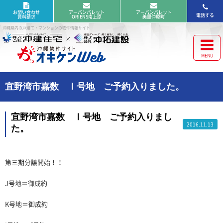
お問い合わせ
アーバンパレット
アーバンパレット
電話する
資料請求
ORIENS南上原
美里仲原町
沖縄県内の戸建て・マンションの物件情報サイト
宜野湾市嘉数 Ⅰ号地 ご予約入りました。
宜野湾市嘉数 Ⅰ号地 ご予約入りまし
2016.11.13
た。
第三期分譲開始！！
J号地＝御成約
K号地＝御成約