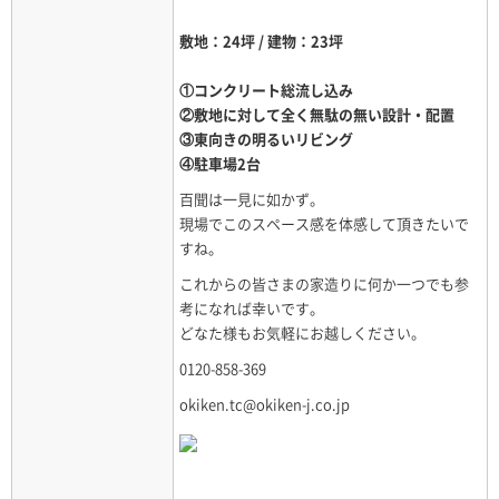
敷地：24坪 / 建物：23坪
①コンクリート総流し込み
②敷地に対して全く無駄の無い設計・配置
③東向きの明るいリビング
④駐車場2台
百聞は一見に如かず。
現場でこのスペース感を体感して頂きたいで
すね。
これからの皆さまの家造りに何か一つでも参
考になれば幸いです。
どなた様もお気軽にお越しください。
0120-858-369
okiken.tc@okiken-j.co.jp