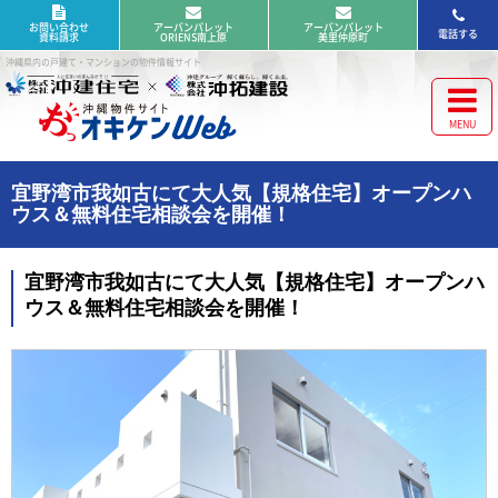
お問い合わせ
アーバンパレット
アーバンパレット
電話する
資料請求
ORIENS南上原
美里仲原町
沖縄県内の戸建て・マンションの物件情報サイト
宜野湾市我如古にて大人気【規格住宅】オープンハ
ウス＆無料住宅相談会を開催！
宜野湾市我如古にて大人気【規格住宅】オープンハ
ウス＆無料住宅相談会を開催！