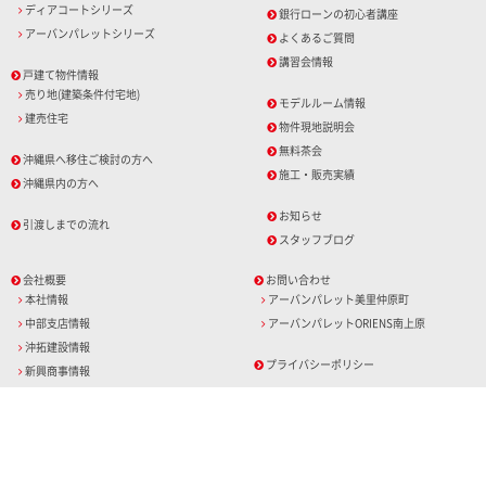
ディアコートシリーズ
銀行ローンの初心者講座
アーバンパレットシリーズ
よくあるご質問
講習会情報
戸建て物件情報
売り地(建築条件付宅地)
モデルルーム情報
建売住宅
物件現地説明会
無料茶会
沖縄県へ移住ご検討の方へ
施工・販売実績
沖縄県内の方へ
お知らせ
引渡しまでの流れ
スタッフブログ
会社概要
お問い合わせ
本社情報
アーバンパレット美里仲原町
中部支店情報
アーバンパレットORIENS南上原
沖拓建設情報
プライバシーポリシー
新興商事情報