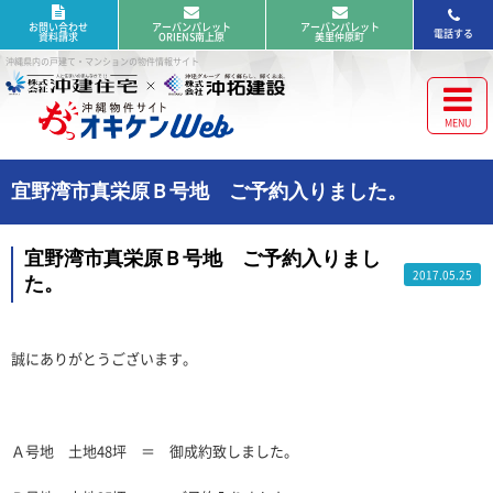
お問い合わせ
アーバンパレット
アーバンパレット
電話する
資料請求
ORIENS南上原
美里仲原町
沖縄県内の戸建て・マンションの物件情報サイト
宜野湾市真栄原Ｂ号地 ご予約入りました。
宜野湾市真栄原Ｂ号地 ご予約入りまし
2017.05.25
た。
誠にありがとうございます。
Ａ号地 土地48坪 ＝ 御成約致しました。