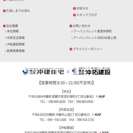
お知らせ
引渡しまでの流れ
スタッフブログ
会社概要
お問い合わせ
本社情報
アーバンパレット美里仲原町
中部支店情報
アーバンパレットORIENS南上原
沖拓建設情報
プライバシーポリシー
新興商事情報
【営業時間 8:30～21:00(不定休)】
【本社】
〒903-0804沖縄県 那覇市首里石嶺町4丁目51番地2
MAP
TEL： 098-885-8200 FAX：098-885-8428
【中部支店】
〒904-0033沖縄県 沖縄市山里2丁目15番地15
MAP
TEL：098－933-1600 FAX：098-933-1716
【沖拓建設】
〒903-0804沖縄県 那覇市首里石嶺町4丁目51番地2の2階
MAP