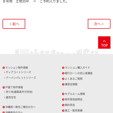
Ｂ号地 土地35坪 ＝ ご予約入りました。
前へ
次へ
TOP
マンション物件情報
マンション購入ガイド
ディアコートシリーズ
銀行ローンの初心者講座
アーバンパレットシリーズ
よくあるご質問
講習会情報
戸建て物件情報
売り地(建築条件付宅地)
モデルルーム情報
建売住宅
物件現地説明会
無料茶会
沖縄県へ移住ご検討の方へ
施工・販売実績
沖縄県内の方へ