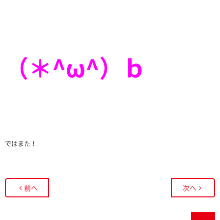
（＊^ω^）ｂ
ではまた！
前へ
次へ