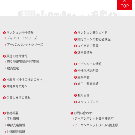
TOP
マンション物件情報
マンション購入ガイド
ディアコートシリーズ
銀行ローンの初心者講座
アーバンパレットシリーズ
よくあるご質問
講習会情報
戸建て物件情報
売り地(建築条件付宅地)
モデルルーム情報
建売住宅
物件現地説明会
無料茶会
沖縄県へ移住ご検討の方へ
施工・販売実績
沖縄県内の方へ
お知らせ
引渡しまでの流れ
スタッフブログ
会社概要
お問い合わせ
本社情報
アーバンパレット美里仲原町
中部支店情報
アーバンパレットORIENS南上原
沖拓建設情報