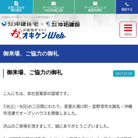
お問い合わせ
アーバンパレット
アーバンパレット
電話する
資料請求
ORIENS南上原
美里仲原町
沖縄県内の戸建て・マンションの物件情報サイト
御来場、ご協力の御礼
御来場、ご協力の御礼
2017.07.09
こんにちは、本社営業部の国場です。
7/8(土)・9(日)の二日間にわたり、首里久場川町・宜野湾市大謝名・沖縄
市泡瀬でオープンハウスを開催しました。
沢山のご来場を頂きまして、誠にありがとうございました。