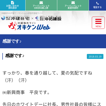
お問い合わせ
アーバンパレット
アーバンパレット
電話する
資料請求
ORIENS南上原
美里仲原町
沖縄県内の戸建て・マンションの物件情報サイト
感謝です♪
感謝です♪
2018.03.19
すっかり、春を通り越して、夏の気配ですね
（汗）（汗）
㈱新興商事 平良です。
先日のホワイトデーに社長、男性社員の皆様にス