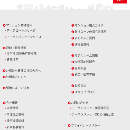
マンション物件情報
マンション購入ガイド
ディアコートシリーズ
銀行ローンの初心者講座
アーバンパレットシリーズ
よくあるご質問
講習会情報
戸建て物件情報
売り地(建築条件付宅地)
モデルルーム情報
建売住宅
物件現地説明会
無料茶会
沖縄県へ移住ご検討の方へ
施工・販売実績
沖縄県内の方へ
お知らせ
引渡しまでの流れ
スタッフブログ
会社概要
お問い合わせ
本社情報
アーバンパレット美里仲原町
中部支店情報
アーバンパレットORIENS南上原
沖拓建設情報
プライバシーポリシー
新興商事情報