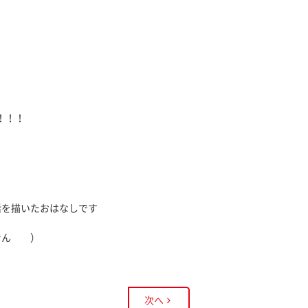
！！！
活を描いたおはなしです
ません ）
次へ