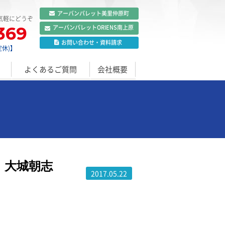
アーバンパレット
美里仲原町
気軽にどうぞ
369
アーバンパレット
ORIENS南上原
お問い合わせ
・
資料請求
定休)】
よくあるご質問
会社概要
 大城朝志
2017.05.22