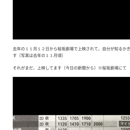
去年の１１月１２日から桜坂劇場で上映されて、自分が知るか
す（写真は去年の１１月頃）
それがまだ、上映してます（今日の新聞から）※桜坂劇場にて