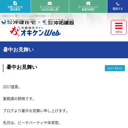
お問い合わせ
アーバンパレット
アーバンパレット
電話する
資料請求
ORIENS南上原
美里仲原町
沖縄県内の戸建て・マンションの物件情報サイト
暑中お見舞い
暑中お見舞い
2017.08.02
2017盛夏。
業務課の野國です。
ブログより暑中お見舞い申し上げます。
先月は、ビーチパーティや体育祭、