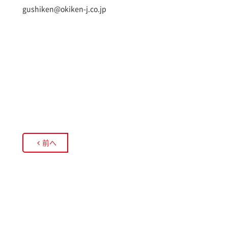
gushiken@okiken-j.co.jp
前へ