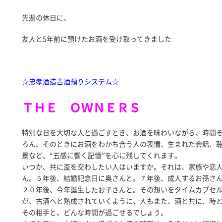
先週の休日に、
友人と5年前に預けたお酒を受け取ってきました
☆忠孝酒造古酒預りシステム☆
ＴＨＥ ＯＷＮＥＲＳ
特別な日を大切な人と過ごすとき、お酒を味わいながら、時間
ろん、そのときにお酒をわかち合う人の表情、生まれた会話、
景など、“五感に響く記憶”を心に残してくれます。
いつか、共に盃を交わしたい人はいますか。それは、家族や恋
ん。５年後、結婚記念日に奥さんと。７年後、成人するお孫さ
２０年後、今年誕生したお子さんと。その想いをタイムカプセ
が、古酒へと熟成されていくように、人もまた、酒と共に、時
その相手と、どんな時間が過ごせるでしょう。