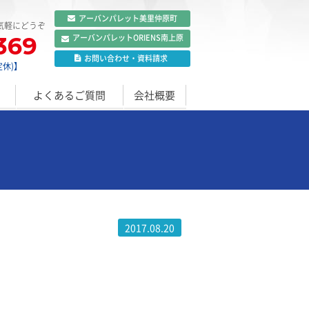
アーバンパレット
美里仲原町
気軽にどうぞ
369
アーバンパレット
ORIENS南上原
お問い合わせ
・
資料請求
定休)】
よくあるご質問
会社概要
2017.08.20