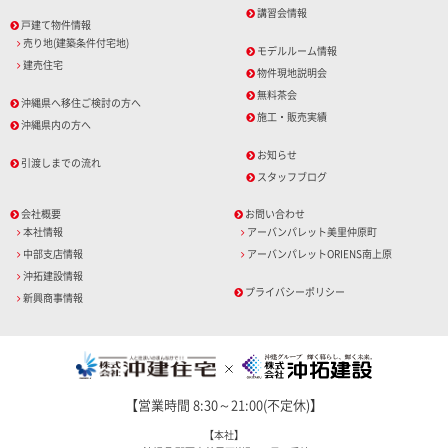
講習会情報
戸建て物件情報
売り地(建築条件付宅地)
モデルルーム情報
建売住宅
物件現地説明会
無料茶会
沖縄県へ移住ご検討の方へ
施工・販売実績
沖縄県内の方へ
お知らせ
引渡しまでの流れ
スタッフブログ
会社概要
お問い合わせ
本社情報
アーバンパレット美里仲原町
中部支店情報
アーバンパレットORIENS南上原
沖拓建設情報
プライバシーポリシー
新興商事情報
【営業時間 8:30～21:00(不定休)】
【本社】