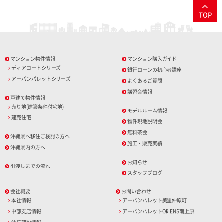
TOP
マンション物件情報
マンション購入ガイド
ディアコートシリーズ
銀行ローンの初心者講座
アーバンパレットシリーズ
よくあるご質問
講習会情報
戸建て物件情報
売り地(建築条件付宅地)
モデルルーム情報
建売住宅
物件現地説明会
無料茶会
沖縄県へ移住ご検討の方へ
施工・販売実績
沖縄県内の方へ
お知らせ
引渡しまでの流れ
スタッフブログ
会社概要
お問い合わせ
本社情報
アーバンパレット美里仲原町
中部支店情報
アーバンパレットORIENS南上原
沖拓建設情報