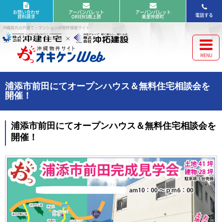
お問い合わせ
アーバンパレット
アーバンパレット
電話する
資料請求
ORIENS南上原
美里仲原町
沖縄県内の戸建て・マンションの物件情報サイト
浦添市前田にてオープンハウス＆無料住宅相談会を
開催！
浦添市前田にてオープンハウス＆無料住宅相談会を
開催！