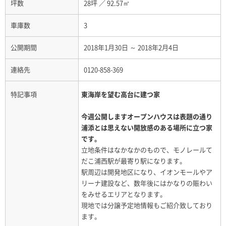
坪数
28坪
／
92.57㎡
車庫数
3
公開期間
2018年1月30日 ～ 2018年2月4日
連絡先
0120-858-369
特記事項
東海岸を望む高台に建つ家
今週公開しますオープンハウスは表題の通り
浦添とは思えない開放感のある場所に立つ家
です。
立地条件はなかなかのもので、モノレールて
だこ浦西駅が最寄り駅になります。
駅周辺は開発地区になり、イオンモールやア
リーナ建設など、数年後にはかなりの賑わい
をみせるエリアとなります。
現地では分譲予定地情報もご紹介致しており
ます。