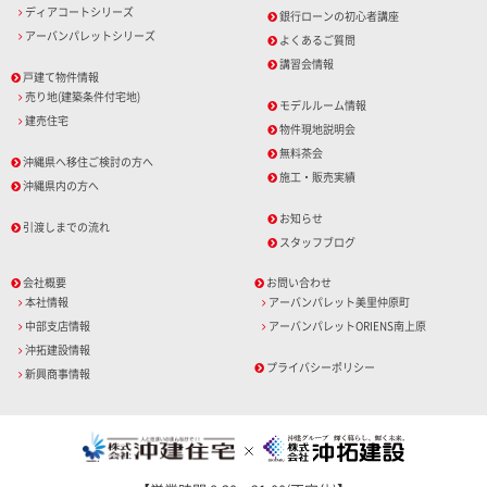
ディアコートシリーズ
銀行ローンの初心者講座
アーバンパレットシリーズ
よくあるご質問
講習会情報
戸建て物件情報
売り地(建築条件付宅地)
モデルルーム情報
建売住宅
物件現地説明会
無料茶会
沖縄県へ移住ご検討の方へ
施工・販売実績
沖縄県内の方へ
お知らせ
引渡しまでの流れ
スタッフブログ
会社概要
お問い合わせ
本社情報
アーバンパレット美里仲原町
中部支店情報
アーバンパレットORIENS南上原
沖拓建設情報
プライバシーポリシー
新興商事情報