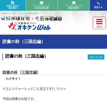
お問い合わせ
アーバンパレット
アーバンパレット
電話する
資料請求
ORIENS南上原
美里仲原町
沖縄県内の戸建て・マンションの物件情報サイト
読書の秋（三国志編）
読書の秋（三国志編）
2017.11.29
読書の秋（三国志編）
ハイサイ！
イエレンジャーレッドこと足立です(^_^)ﾆｺﾆｺ
今回は読書のお話です。