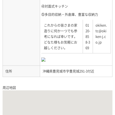
④対面式キッチン
⑤多目的収納・外倉庫、豊富な収納力
これからの皆さまの家
01
okiken.
造りに何か一つでも参
20-
tc@oki
考になれば幸いです。
85
ken-j.c
どなた様もお気軽にお
8-3
o.jp
越しください。
69
住所
沖縄県豊見城市字豊見城291-3付近
周辺地図