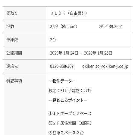
間取り
３ＬＤＫ（自由設計）
坪数
27坪（89.26㎡） 坪
／
89.26㎡
車庫数
2台
公開期間
2020年 1月 24日 ～ 2020年 1月 26日
連絡先
0120-858-369 okiken.tc@okiken-j.co.jp
特記事項
－物件データ－
敷地：31坪 / 建物：27坪
－見どころポイント－
①１Ｆオープンスペース
②２Ｆ居住空間（3部屋）
③駐車スペース２台