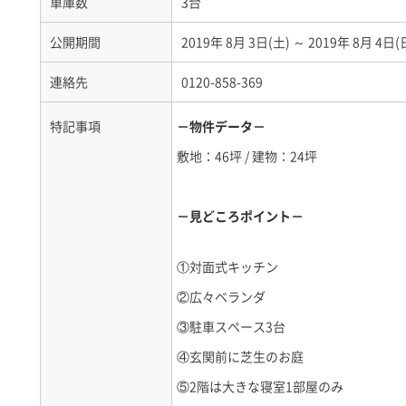
車庫数
3台
公開期間
2019年 8月 3日(土) ～ 2019年 8月 4日
連絡先
0120-858-369
特記事項
－物件データ－
敷地：46坪 / 建物：24坪
－見どころポイント－
①対面式キッチン
②広々ベランダ
③駐車スペース3台
④玄関前に芝生のお庭
⑤2階は大きな寝室1部屋のみ