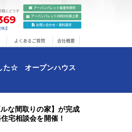
アーバンパレット
美里仲原町
気軽にどうぞ
369
アーバンパレット
ORIENS南上原
お問い合わせ
・
資料請求
定休)】
よくあるご質問
会社概要
した☆ オープンハウス
ブルな間取りの家】が完成
料住宅相談会を開催！