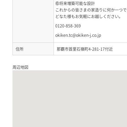
⑥将来増築可能な設計
これからの皆さまの家造りに何か一つで
どなた様もお気軽にお越しください。
0120-858-369
okiken.tc@okiken-j.co.jp
住所
那覇市首里石嶺町4-281-17付近
周辺地図