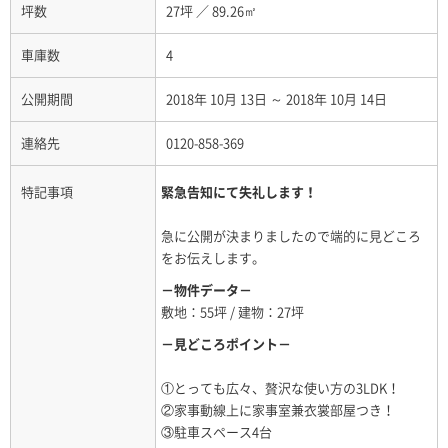
坪数
27坪
／
89.26㎡
車庫数
4
公開期間
2018年 10月 13日 ～ 2018年 10月 14日
連絡先
0120-858-369
特記事項
緊急告知にて失礼します！
急に公開が決まりましたので端的に見どころ
をお伝えします。
－物件データ－
敷地：55坪 / 建物：27坪
－見どころポイント－
①とっても広々、贅沢な使い方の3LDK！
②家事動線上に家事室兼衣裳部屋つき！
③駐車スペース4台