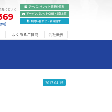
アーバンパレット
美里仲原町
気軽にどうぞ
369
アーバンパレット
ORIENS南上原
お問い合わせ
・
資料請求
定休)】
よくあるご質問
会社概要
2017.04.15