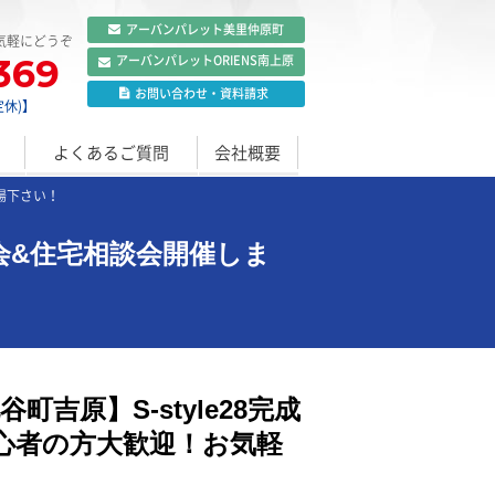
アーバンパレット
美里仲原町
気軽にどうぞ
369
アーバンパレット
ORIENS南上原
お問い合わせ
・
資料請求
定休)】
よくあるご質問
会社概要
来場下さい！
見学会&住宅相談会開催しま
町吉原】S-style28完成
心者の方大歓迎！お気軽