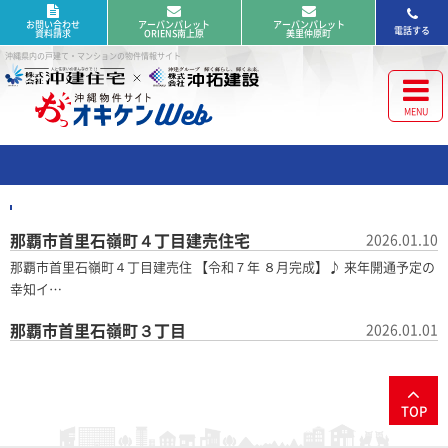
お問い合わせ
アーバンパレット
アーバンパレット
電話する
資料請求
ORIENS南上原
美里仲原町
沖縄県内の戸建て・マンションの物件情報サイト
那覇市首里石嶺町４丁目建売住宅
2026.01.10
那覇市首里石嶺町４丁目建売住 【令和７年 ８月完成】♪ 来年開通予定の
幸知イ…
那覇市首里石嶺町３丁目
2026.01.01
TOP