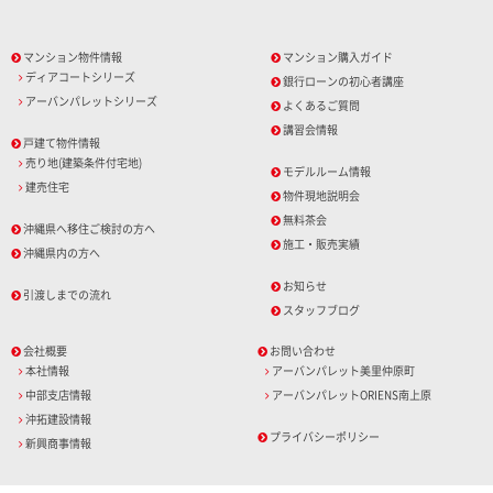
マンション物件情報
マンション購入ガイド
ディアコートシリーズ
銀行ローンの初心者講座
アーバンパレットシリーズ
よくあるご質問
講習会情報
戸建て物件情報
売り地(建築条件付宅地)
モデルルーム情報
建売住宅
物件現地説明会
無料茶会
沖縄県へ移住ご検討の方へ
施工・販売実績
沖縄県内の方へ
お知らせ
引渡しまでの流れ
スタッフブログ
会社概要
お問い合わせ
本社情報
アーバンパレット美里仲原町
中部支店情報
アーバンパレットORIENS南上原
沖拓建設情報
プライバシーポリシー
新興商事情報