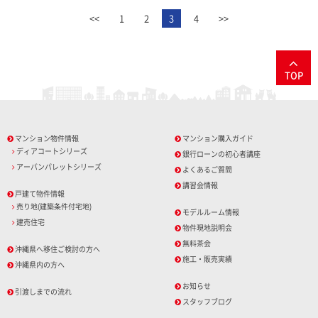
<<
1
2
3
4
>>
TOP
マンション物件情報
マンション購入ガイド
ディアコートシリーズ
銀行ローンの初心者講座
アーバンパレットシリーズ
よくあるご質問
講習会情報
戸建て物件情報
売り地(建築条件付宅地)
モデルルーム情報
建売住宅
物件現地説明会
無料茶会
沖縄県へ移住ご検討の方へ
施工・販売実績
沖縄県内の方へ
お知らせ
引渡しまでの流れ
スタッフブログ