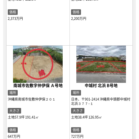
価格
価格
2,373万円
2,200万円
南城市佐敷字仲伊保 Ａ号地
中城村 北浜 B号地
場所
場所
沖縄県南城市佐敷仲伊保２０１
日本、〒901-2414 沖縄県中頭郡中城村
北浜３７７−１
大きさ
大きさ
土地57.9坪
191.41㎡
土地38.4坪
126.95㎡
価格
価格
647万円
727万円