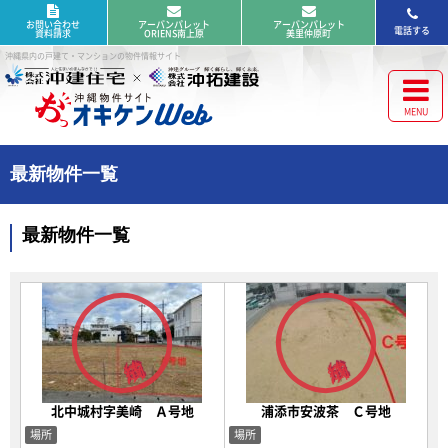
お問い合わせ
アーバンパレット
アーバンパレット
電話する
資料請求
ORIENS南上原
美里仲原町
沖縄県内の戸建て・マンションの物件情報サイト
最新物件一覧
最新物件一覧
北中城村字美崎 Ａ号地
浦添市安波茶 Ｃ号地
場所
場所