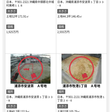
日本、〒901-2321 沖縄県中頭郡北中城
日本、沖縄県浦添市安波茶１丁目３３
村美崎１１８
−８
大きさ
大きさ
土地52坪
171.91㎡
土地44.3坪
146.45㎡
価格
価格
1,925万円
2,555万円
浦添市安波茶 Ａ号地
浦添市牧港1丁目 Ａ号地
場所
場所
日本、沖縄県浦添市安波茶１丁目３３
日本、〒901-2131 沖縄県浦添市牧港１
−８
丁目２４−６
大きさ
大きさ
土地40.2坪
132.9㎡
土地32坪
105.79㎡