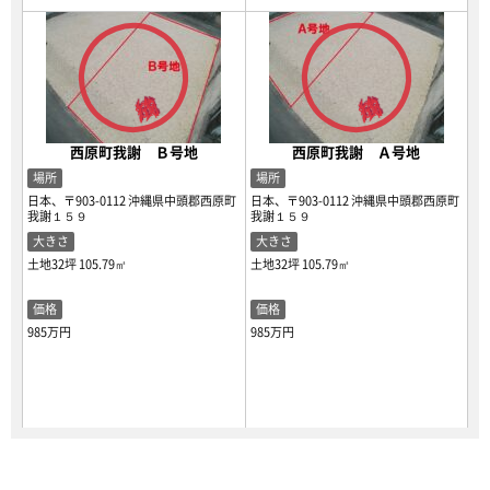
西原町我謝 Ｂ号地
西原町我謝 Ａ号地
場所
場所
日本、〒903-0112 沖縄県中頭郡西原町
日本、〒903-0112 沖縄県中頭郡西原町
我謝１５９
我謝１５９
大きさ
大きさ
土地32坪
105.79㎡
土地32坪
105.79㎡
価格
価格
985万円
985万円