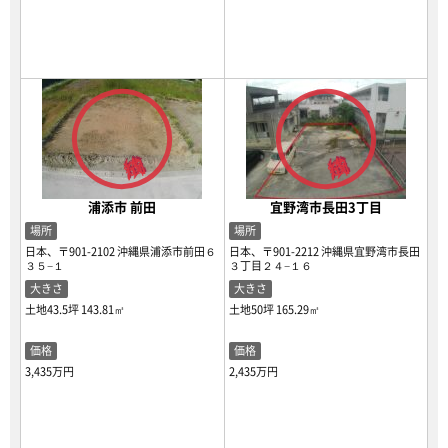
浦添市 前田
宜野湾市長田3丁目
場所
場所
日本、〒901-2102 沖縄県浦添市前田６
日本、〒901-2212 沖縄県宜野湾市長田
３５−１
３丁目２４−１６
大きさ
大きさ
土地43.5坪
143.81㎡
土地50坪
165.29㎡
価格
価格
3,435万円
2,435万円