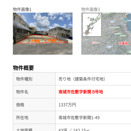
物件画像1
物件画像3
物件概要
物件種別
売り地（建築条件付宅地）
物件名
南城市佐敷字新開 B号地
価格
1337万円
所在地
南城市佐敷字新開1-49
土地面積
43坪
／
142.15㎡