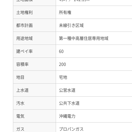
土地権利
所有権
都市計画
未線引き区域
用途地域
第一種中高層住居専用地域
建ペイ率
60
容積率
200
地目
宅地
上水道
公営水道
汚水
公共下水道
電気
沖縄電力
ガス
プロパンガス