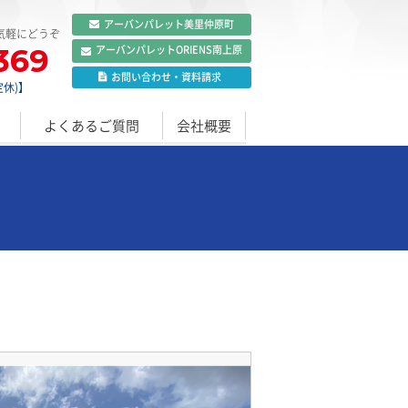
アーバンパレット
美里仲原町
気軽にどうぞ
369
アーバンパレット
ORIENS南上原
お問い合わせ
・
資料請求
定休)】
よくあるご質問
会社概要