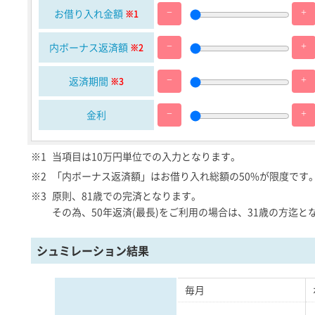
お借り入れ金額
※1
内ボーナス返済額
※2
返済期間
※3
金利
※1
当項目は10万円単位での入力となります。
※2
「内ボーナス返済額」はお借り入れ総額の50%が限度です
※3
原則、81歳での完済となります。
その為、50年返済(最長)をご利用の場合は、31歳の方迄と
シュミレーション結果
毎月