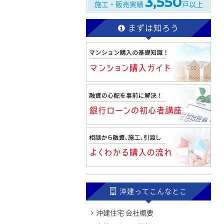
3,550
施工・販売実績
戸以上
まずは知ろう
沖建ってこんなとこ
沖建住宅 会社概要