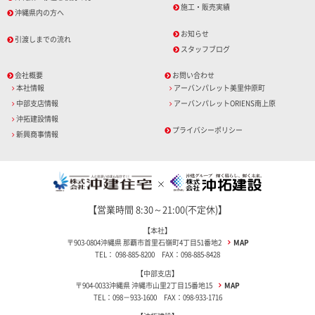
施工・販売実績
沖縄県内の方へ
お知らせ
引渡しまでの流れ
スタッフブログ
会社概要
お問い合わせ
本社情報
アーバンパレット美里仲原町
中部支店情報
アーバンパレットORIENS南上原
沖拓建設情報
プライバシーポリシー
新興商事情報
【営業時間 8:30～21:00(不定休)】
【本社】
〒903-0804沖縄県 那覇市首里石嶺町4丁目51番地2
MAP
TEL： 098-885-8200 FAX：098-885-8428
【中部支店】
〒904-0033沖縄県 沖縄市山里2丁目15番地15
MAP
TEL：098－933-1600 FAX：098-933-1716