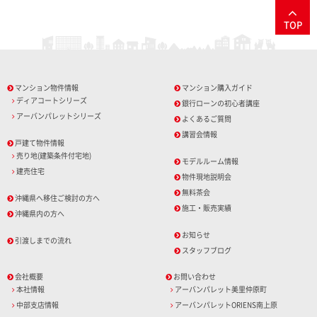
TOP
マンション物件情報
マンション購入ガイド
ディアコートシリーズ
銀行ローンの初心者講座
アーバンパレットシリーズ
よくあるご質問
講習会情報
戸建て物件情報
売り地(建築条件付宅地)
モデルルーム情報
建売住宅
物件現地説明会
無料茶会
沖縄県へ移住ご検討の方へ
施工・販売実績
沖縄県内の方へ
お知らせ
引渡しまでの流れ
スタッフブログ
会社概要
お問い合わせ
本社情報
アーバンパレット美里仲原町
中部支店情報
アーバンパレットORIENS南上原