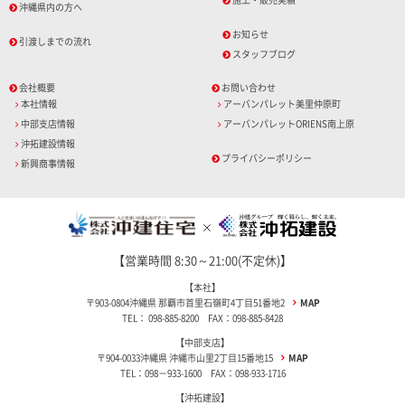
沖縄県内の方へ
お知らせ
引渡しまでの流れ
スタッフブログ
会社概要
お問い合わせ
本社情報
アーバンパレット美里仲原町
中部支店情報
アーバンパレットORIENS南上原
沖拓建設情報
プライバシーポリシー
新興商事情報
【営業時間 8:30～21:00(不定休)】
【本社】
〒903-0804沖縄県 那覇市首里石嶺町4丁目51番地2
MAP
TEL： 098-885-8200 FAX：098-885-8428
【中部支店】
〒904-0033沖縄県 沖縄市山里2丁目15番地15
MAP
TEL：098－933-1600 FAX：098-933-1716
【沖拓建設】