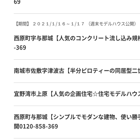
69
【期間】 ２０２１/１/１６～１/１７ （週末モデルハウス公開）
西原町字与那城【人気のコンクリート流し込み規格住
-369
南城市佐敷字津波古【半分ピロティーの同居型二世帯住
宜野湾市上原【人気の企画住宅☆住宅モデルハウス公開
西原町与那城【シンプルでモダンな建物、使い勝
開0120-858-369