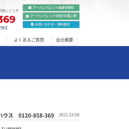
アーバンパレット
美里仲原町
気軽にどうぞ
369
アーバンパレット
ORIENS南上原
お問い合わせ
・
資料請求
定休)】
よくあるご質問
会社概要
 0120-858-369
2021.03.08