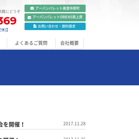
アーバンパレット
美里仲原町
気軽にどうぞ
369
アーバンパレット
ORIENS南上原
お問い合わせ
・
資料請求
定休)】
よくあるご質問
会社概要
会を開催！
2017.11.28