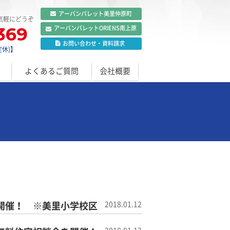
アーバンパレット
美里仲原町
気軽にどうぞ
369
アーバンパレット
ORIENS南上原
お問い合わせ
・
資料請求
定休)】
よくあるご質問
会社概要
開催！ ※美里小学校区
2018.01.12