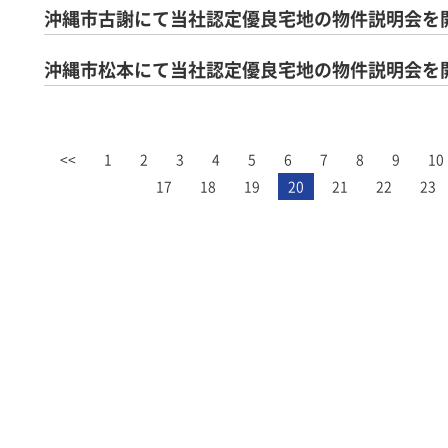
沖縄市古謝にて当社認定優良宅地の物件説明会を
沖縄市松本にて当社認定優良宅地の物件説明会を
<<
1
2
3
4
5
6
7
8
9
10
17
18
19
20
21
22
23